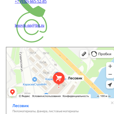
+7 (930) 665-52-85
lesovik-nn@list.ru
Лесовик
Пиломатериалы в Нижнем Новгороде
Фанера в Нижнем Новгороде