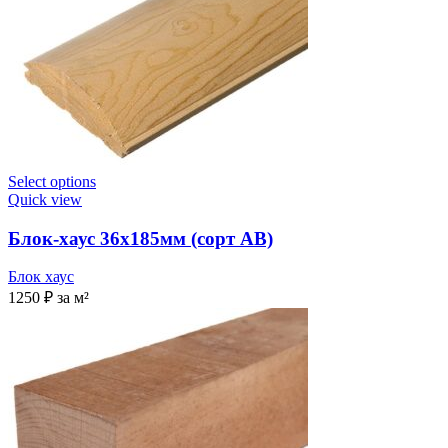
Select options
Quick view
Блок-хаус 36х185мм (сорт AB)
Блок хаус
1250
₽
за м²